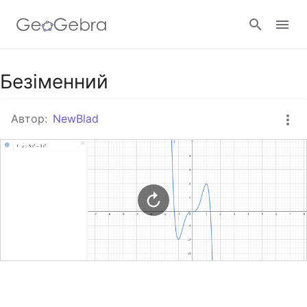
Google Клас
Безіменний
Автор:
NewBlad
GeoGebra Клас
Увійти