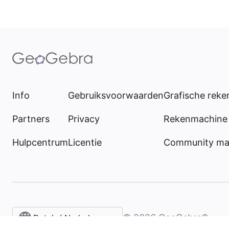
Info
Gebruiksvoorwaarden
Grafische rek
Partners
Privacy
Rekenmachine 
Hulpcentrum
Licentie
Community mat
©
2026
GeoGebra®
Dutch / Nederlands‎ (België)‎