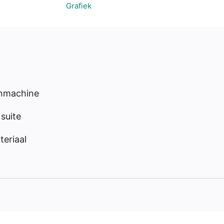
Grafiek
enmachine
suite
eriaal