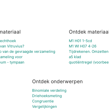
materiaal
Ontdek materiaa
rechthoek
M1 H01 1-5cd
van Vitruvius?
M1 WI H07 4-26
p van de gevraagde verzameling
Tijdrekenen. Omzetten 
zameling voor
a5 klad
leum - tympaan
quotiëntregel (voorbee
Ontdek onderwerpen
Binomiale verdeling
Driehoeksmeting
Congruentie
Vergelijkingen