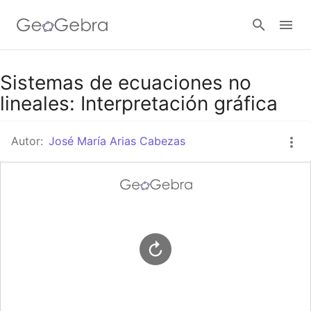
Google Classroom
Sistemas de ecuaciones no
lineales: Interpretación gráfica
GeoGebra Classroom
Autor:
José María Arias Cabezas
Abrir sesión