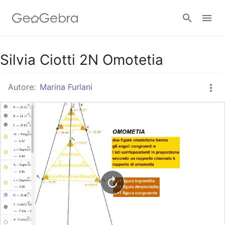
Google Classroom
Silvia Ciotti 2N Omotetia
Autore:
Marina Furlani
GeoGebra Classroom
Accedi