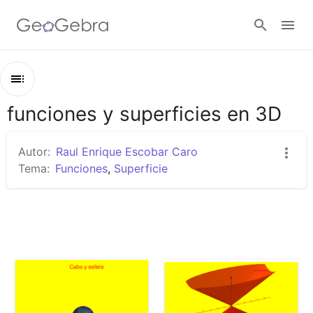
Google Classroom
funciones y superficies en 3D
Esquema
GeoGebra Classroom
funciones y superficies en 3D
Autor:
Raul Enrique Escobar Caro
Cubo y esfera
Tema:
Funciones
,
Superficie
Abrir sesión
cono eliptico
Elipsoide
esfera variable
Funcion multivariable
funcion multivariada