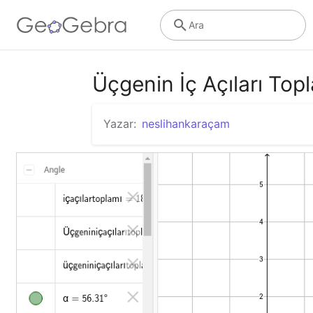
Ara
Üçgenin İç Açıları Top
Yazar:
neslihankaraçam