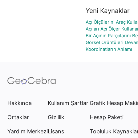
Yeni Kaynaklar
Açı Ölçülerini Araç Kul
Açıları Açı Ölçer Kullan
Bir Açının Parçalarını B
Görsel Örüntüleri Deva
Koordinatların Anlamı
Hakkında
Kullanım Şartları
Grafik Hesap Maki
Ortaklar
Gizlilik
Hesap Paketi
Yardım Merkezi
Lisans
Topluluk Kaynaklar