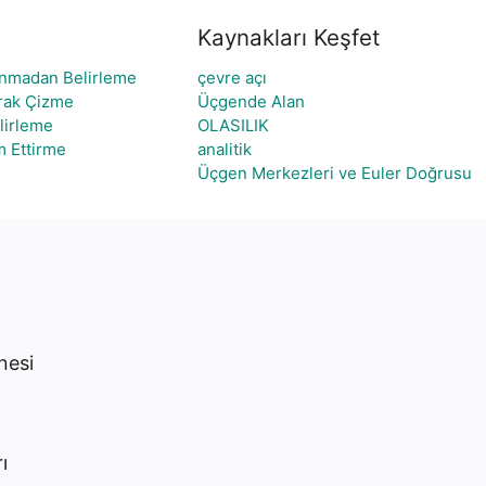
Kaynakları Keşfet
lanmadan Belirleme
çevre açı
arak Çizme
Üçgende Alan
elirleme
OLASILIK
m Ettirme
analitik
Üçgen Merkezleri ve Euler Doğrusu
nesi
ı