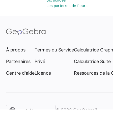
Six solides
Les parterres de fleurs
À propos
Termes du Service
Calculatrice Grap
Partenaires
Privé
Calculatrice Suite
Centre d'aide
Licence
Ressources de la
©
2026
GeoGebra®
French / Français‎