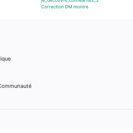
je_decouvre_colinearite2_2
Correction DM montre
hique
 Communauté