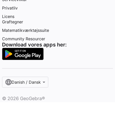
Privatliv
Licens
Graftegner
Matematikværktøjssuite
Community Resourcer
Download vores apps her:
Danish / Dansk‎
©
2026
GeoGebra®