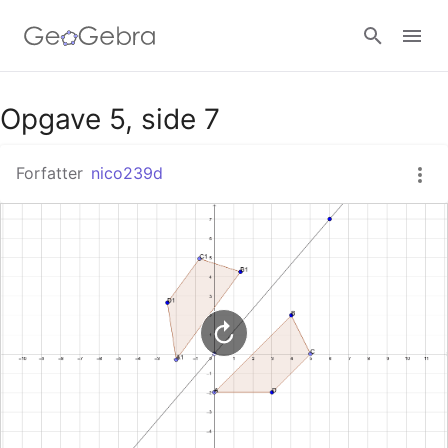
Google Classroom
Opgave 5, side 7
Forfatter
nico239d
GeoGebra Classroom
Log ind