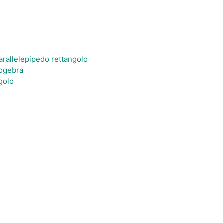
arallelepipedo rettangolo
eogebra
ngolo