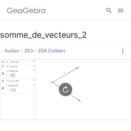
Google Classroom
somme_de_vecteurs_2
Auteur :
203 - 204 Colbert
Classe GeoGebra
Se connecter