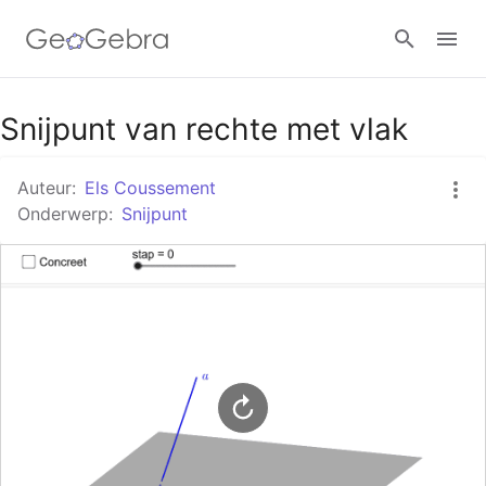
Google Classroom
Snijpunt van rechte met vlak
Auteur:
Els Coussement
GeoGebra Klaslokaal
Onderwerp:
Snijpunt
Aanmelden