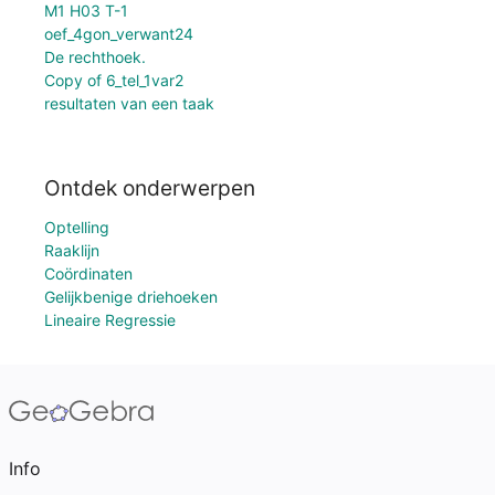
M1 H03 T-1
oef_4gon_verwant24
De rechthoek.
Copy of 6_tel_1var2
resultaten van een taak
Ontdek onderwerpen
Optelling
Raaklijn
Coördinaten
Gelijkbenige driehoeken
Lineaire Regressie
Info