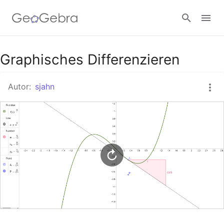
Google Classroom
Graphisches Differenzieren
Autor:
sjahn
GeoGebra Classroom
Anmelden