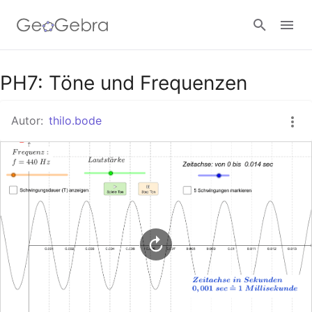
Google Classroom
PH7: Töne und Frequenzen
Autor:
thilo.bode
GeoGebra Classroom
Anmelden