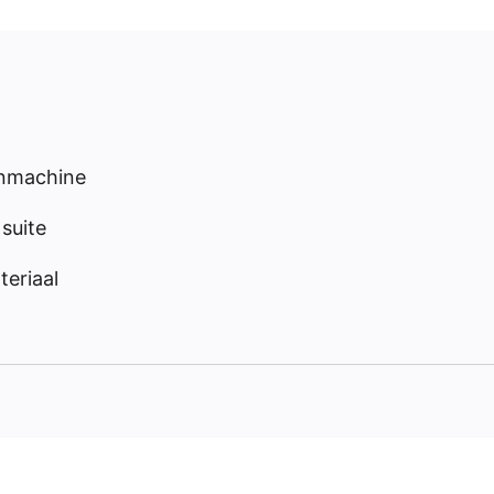
enmachine
suite
eriaal