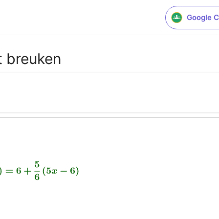
Google C
t breuken