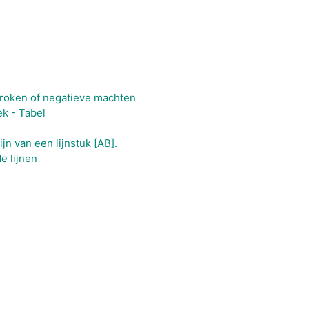
broken of negatieve machten
k - Tabel
jn van een lijnstuk [AB].
e lijnen