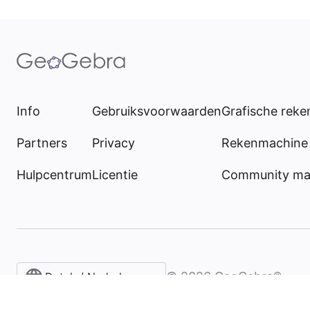
Info
Gebruiksvoorwaarden
Grafische rek
Partners
Privacy
Rekenmachine 
Hulpcentrum
Licentie
Community mat
©
2026
GeoGebra®
Dutch / Nederlands‎ (België)‎