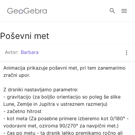
Google Classroom
Poševni met
Avtor:
Barbara
GeoGebra Classroom
Animacija prikazuje poševni met, pri tem zanemarimo 
zračni upor.

Prijava
Z drsniki nastavljamo parametre: 

- gravitacijo (za boljšo orientacijo so poleg še slike 
Lune, Zemlje in Jupitra v ustreznem razmerju)

- začetno hitrost

- kot meta (Za posebne primere izberemo kot 0/180° - 
vodoravni met, oziroma 90/270° za navpični met.) 

- čas po metu - ta drsnik lahko premikamo ročno ali 