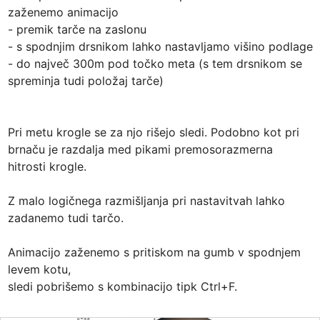
zaženemo animacijo

- premik tarče na zaslonu

- s spodnjim drsnikom lahko nastavljamo višino podlage 
- do največ 300m pod točko meta (s tem drsnikom se 
spreminja tudi položaj tarče)

Pri metu krogle se za njo rišejo sledi. Podobno kot pri 
brnaču je razdalja med pikami premosorazmerna 
hitrosti krogle.

Z malo logičnega razmišljanja pri nastavitvah lahko 
zadanemo tudi tarčo.

Animacijo zaženemo s pritiskom na gumb v spodnjem 
levem kotu,

sledi pobrišemo s kombinacijo tipk Ctrl+F.