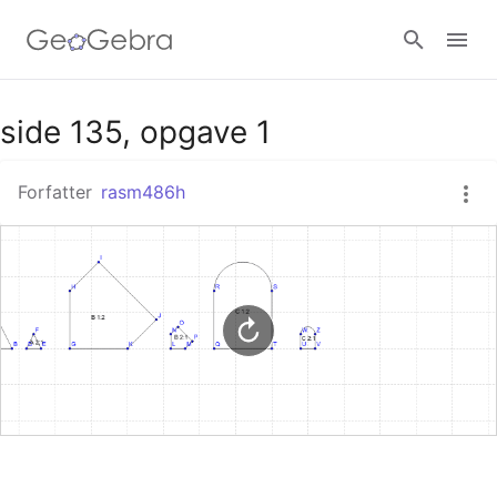
Google Classroom
side 135, opgave 1
Forfatter
rasm486h
GeoGebra Classroom
Log ind