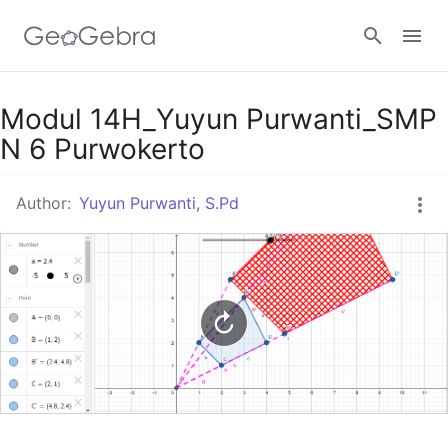
Google Classroom
Modul 14H_Yuyun Purwanti_SMP
N 6 Purwokerto
GeoGebra Classroom
Author:
Yuyun Purwanti, S.Pd
Sign in