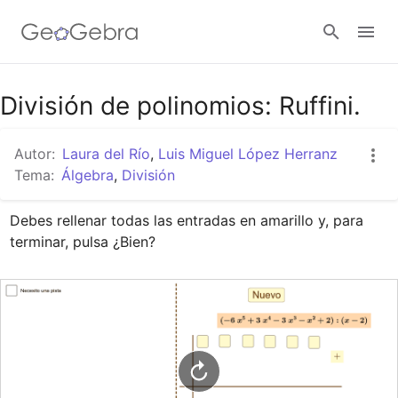
Google Classroom
División de polinomios: Ruffini.
Autor:
Laura del Río
,
Luis Miguel López Herranz
GeoGebra Classroom
Tema:
Álgebra
,
División
Debes rellenar todas las entradas en amarillo y, para 
Abrir sesión
terminar, pulsa ¿Bien?