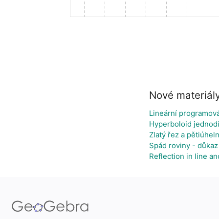
Nové materiál
Lineární programová
Hyperboloid jednodí
Zlatý řez a pětiúheln
Spád roviny - důkaz
Reflection in line an