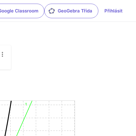
Google Classroom
GeoGebra Třída
Přihlásit