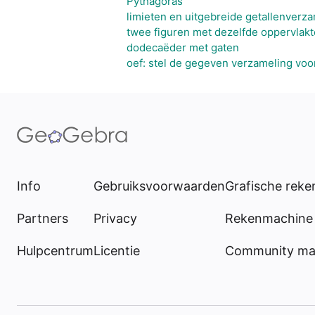
Pythagoras
limieten en uitgebreide getallenverz
twee figuren met dezelfde oppervlakt
dodecaëder met gaten
oef: stel de gegeven verzameling voo
Info
Gebruiksvoorwaarden
Grafische rek
Partners
Privacy
Rekenmachine 
Hulpcentrum
Licentie
Community mat