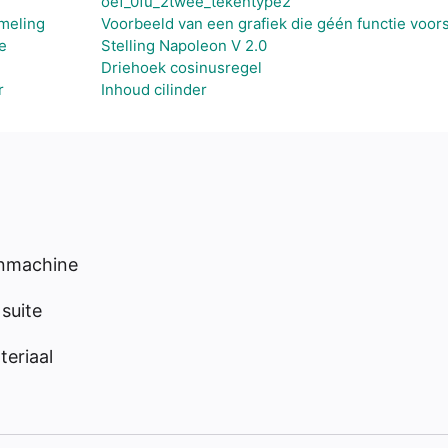
oef_0fu_2twee_tekentype2
ameling
Voorbeeld van een grafiek die géén functie voors
e
Stelling Napoleon V 2.0
Driehoek cosinusregel
r
Inhoud cilinder
enmachine
suite
eriaal