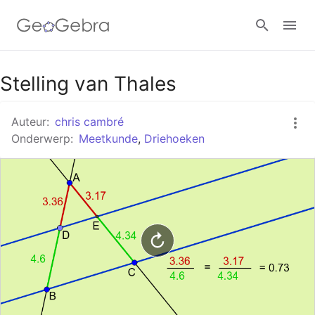
Google Classroom
Stelling van Thales
Auteur:
chris cambré
GeoGebra Klaslokaal
Onderwerp:
Meetkunde
,
Driehoeken
Aanmelden