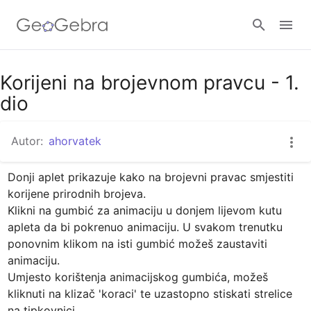
Google Classroom
Korijeni na brojevnom pravcu - 1.
dio
GeoGebra Razred
Autor:
ahorvatek
Donji aplet prikazuje kako na brojevni pravac smjestiti 
Prijavi se
korijene prirodnih brojeva.

Klikni na gumbić za animaciju u donjem lijevom kutu 
apleta da bi pokrenuo animaciju. U svakom trenutku 
ponovnim klikom na isti gumbić možeš zaustaviti 
animaciju.

Umjesto korištenja animacijskog gumbića, možeš 
kliknuti na klizač 'koraci' te uzastopno stiskati strelice 
na tipkovnici.