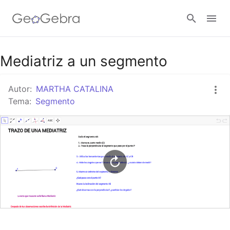
Google Classroom
Mediatriz a un segmento
Autor:
MARTHA CATALINA
GeoGebra Classroom
Tema:
Segmento
Abrir sesión