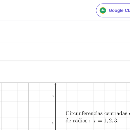
Google C