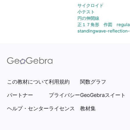
サイクロイド
小テスト
円の伸開線
正１７角形 作図 regular 
standingwave-reflection-
この教材について
利用規約
関数グラフ
パートナー
プライバシー
GeoGebraスイート
ヘルプ・センター
ライセンス
教材集