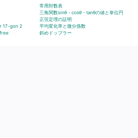
常用対数表
三角関数sinθ・cosθ・tanθの値と単位円
正弦定理の証明
17-gon 2
平均変化率と微分係数
free
斜めドップラー