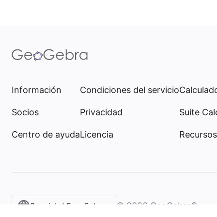
Información
Condiciones del servicio
Calculado
Socios
Privacidad
Suite Cal
Centro de ayuda
Licencia
Recursos
©
2026
GeoGebra®
Spanish / Español (internacional)