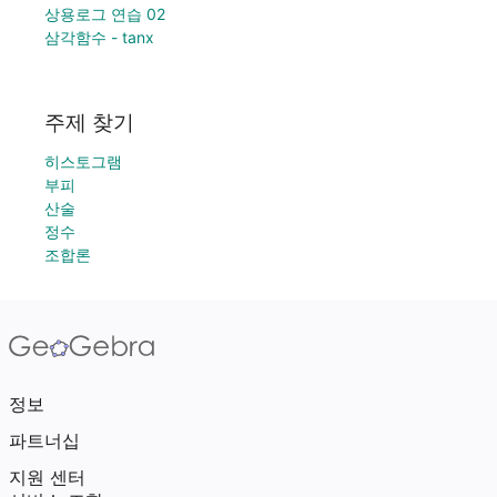
상용로그 연습 02
삼각함수 - tanx
주제 찾기
히스토그램
부피
산술
정수
조합론
정보
파트너십
지원 센터