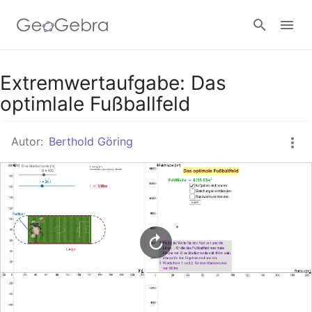
Google Classroom
Extremwertaufgabe: Das
optimlale Fußballfeld
GeoGebra Classroom
Autor:
Berthold Göring
Anmelden