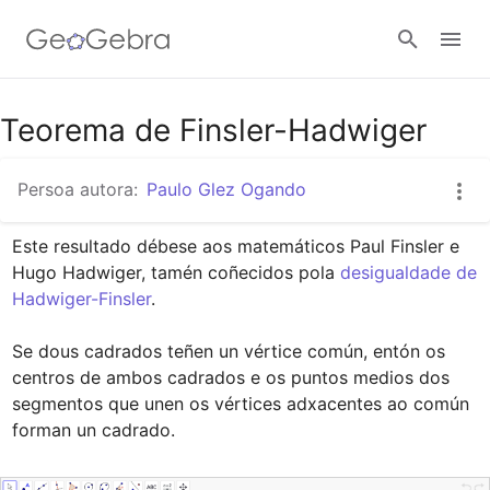
Título para compartir en Google Classroom
Teorema de Finsler-Hadwiger
Persoa autora:
Paulo Glez Ogando
Aula GeoGebra
Este resultado débese aos matemáticos Paul Finsler e 
Hugo Hadwiger, tamén coñecidos pola 
desigualdade de 
Conectar
Hadwiger-Finsler
.

Se dous cadrados teñen un vértice común, entón os 
centros de ambos cadrados e os puntos medios dos 
segmentos que unen os vértices adxacentes ao común 
forman un cadrado.