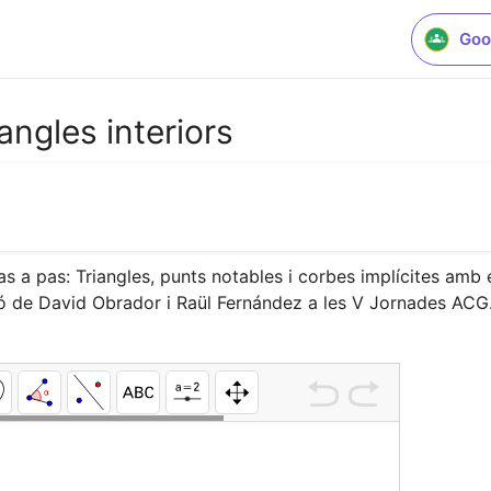
Goo
iangles interiors
 a pas: Triangles, punts notables i corbes implícites amb 
ió de David Obrador i Raül Fernández a les V Jornades ACG