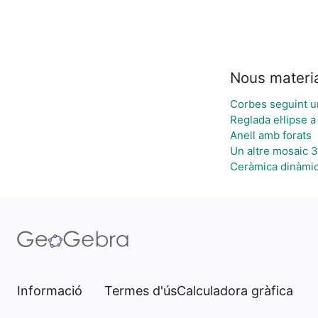
Nous materi
Corbes seguint u
Reglada el·lipse a
Anell amb forats
Un altre mosaic 
Ceràmica dinàmi
Informació
Termes d'ús
Calculadora gràfica