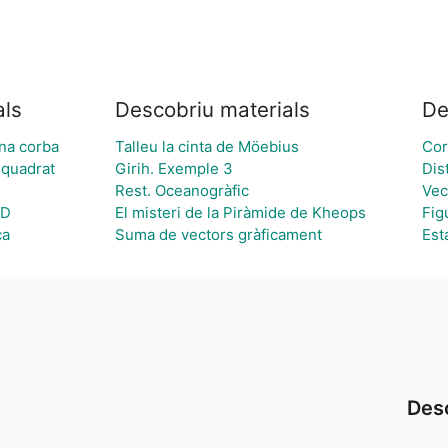
als
Descobriu materials
De
na corba
Talleu la cinta de Möebius
Cor
 quadrat
Girih. Exemple 3
Dis
Rest. Oceanogràfic
Vec
3D
El misteri de la Piràmide de Kheops
Fig
ca
Suma de vectors gràficament
Est
Desc