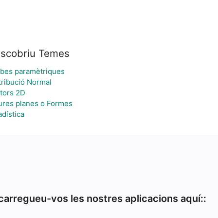
scobriu Temes
bes paramètriques
tribució Normal
tors 2D
ures planes o Formes
adística
arregueu-vos les nostres aplicacions aquí::