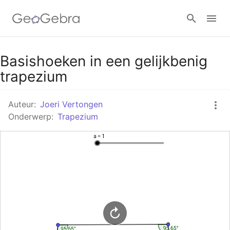
Google Classroom
Basishoeken in een gelijkbenig
trapezium
GeoGebra Klaslokaal
Auteur:
Joeri Vertongen
Onderwerp:
Trapezium
Aanmelden