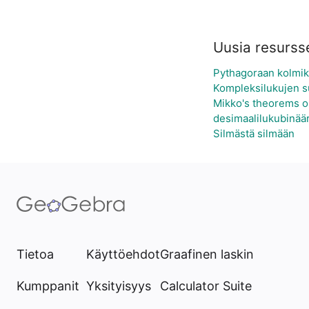
Uusia resurss
Pythagoraan kolmik
Kompleksilukujen s
Mikko's theorems o
desimaalilukubinäär
Silmästä silmään
Tietoa
Käyttöehdot
Graafinen laskin
Kumppanit
Yksityisyys
Calculator Suite