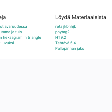
eja
Löydä Materiaaleista
ot avaruudessa
reta jkbnhjb
umma ja tulo
phytag2
n heksagram in triangle
HT9.2
iluvuksi
Tehtävä 5.4
Pallopinnan jako