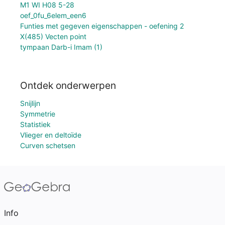
M1 WI H08 5-28
oef_0fu_6elem_een6
Funties met gegeven eigenschappen - oefening 2
X(485) Vecten point
tympaan Darb-i Imam (1)
Ontdek onderwerpen
Snijlijn
Symmetrie
Statistiek
Vlieger en deltoïde
Curven schetsen
Info