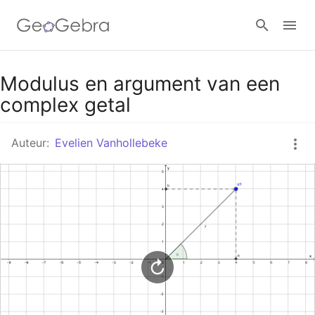
Google Classroom
Modulus en argument van een
complex getal
GeoGebra Klaslokaal
Auteur:
Evelien Vanhollebeke
Aanmelden