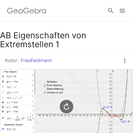
Google Classroom
AB Eigenschaften von
Extremstellen 1
GeoGebra Classroom
Autor:
FrauFeldmann
Anmelden