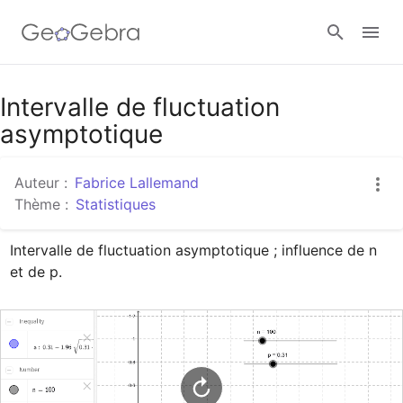
Google Classroom
Intervalle de fluctuation
asymptotique
Classe GeoGebra
Auteur :
Fabrice Lallemand
Thème :
Statistiques
Se connecter
Intervalle de fluctuation asymptotique ; influence de n 
et de p.