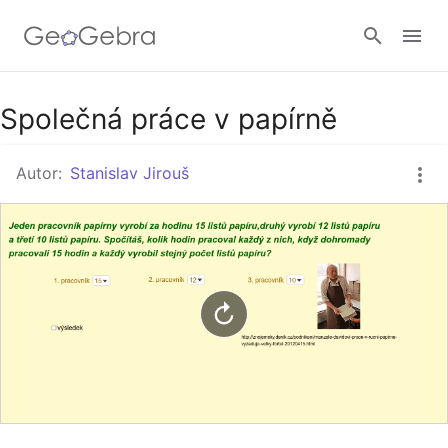
Google Classroom
Společná práce v papírně
Autor:
Stanislav Jirouš
GeoGebra Třída
Přihlásit