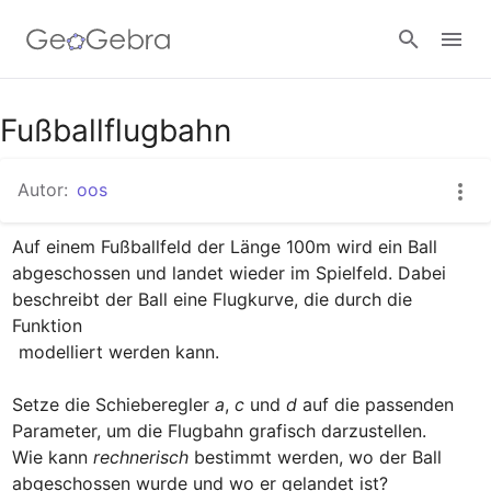
Google Classroom
Fußballflugbahn
Autor:
oos
GeoGebra Classroom
Auf einem Fußballfeld der Länge 100m wird ein Ball 
abgeschossen und landet wieder im Spielfeld. Dabei 
Anmelden
beschreibt der Ball eine Flugkurve, die durch die 
 modelliert werden kann.

Setze die Schieberegler 
a
, 
c
 und 
d
 auf die passenden 
Parameter, um die Flugbahn grafisch darzustellen.

Wie kann 
rechnerisch
 bestimmt werden, wo der Ball 
abgeschossen wurde und wo er gelandet ist?
