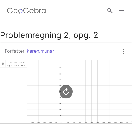
Google Classroom
Problemregning 2, opg. 2
Forfatter
karen.munar
GeoGebra Classroom
Log ind