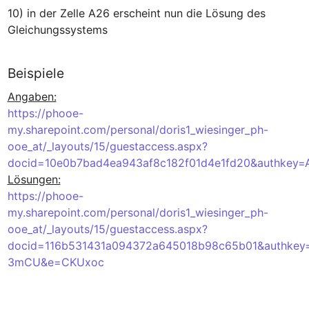
10) in der Zelle A26 erscheint nun die Lösung des 
Gleichungssystems
Beispiele
Angaben:
https://phooe-
my.sharepoint.com/personal/doris1_wiesinger_ph-
ooe_at/_layouts/15/guestaccess.aspx?
docid=10e0b7bad4ea943af8c182f01d4e1fd20&authkey
Lösungen:
https://phooe-
my.sharepoint.com/personal/doris1_wiesinger_ph-
ooe_at/_layouts/15/guestaccess.aspx?
docid=116b531431a094372a645018b98c65b01&authkey
3mCU&e=CKUxoc