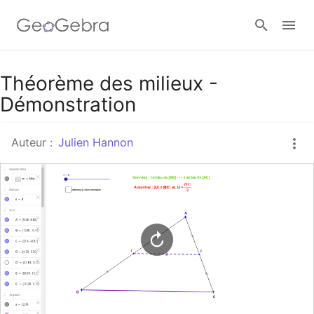
Google Classroom
Théorème des milieux -
Démonstration
Classe GeoGebra
Auteur :
Julien Hannon
Se connecter