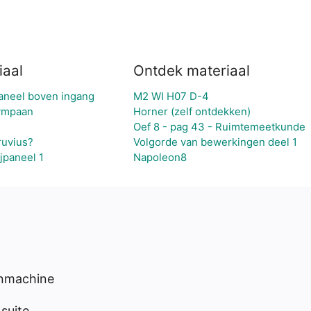
iaal
Ontdek materiaal
paneel boven ingang
M2 WI H07 D-4
tympaan
Horner (zelf ontdekken)
Oef 8 - pag 43 - Ruimtemeetkunde
ruvius?
Volgorde van bewerkingen deel 1
jpaneel 1
Napoleon8
enmachine
suite