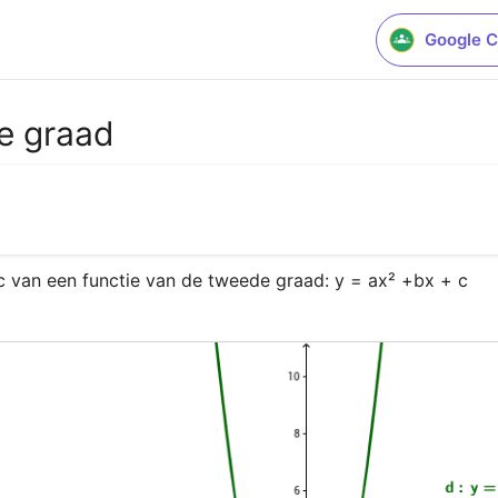
Google C
e graad
 c van een functie van de tweede graad: y = ax² +bx + c