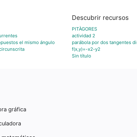
Descubrir recursos
PITÀGORES
urrentes
actividad 2
 opuestos el mismo ángulo
parábola por dos tangentes di
circunscrita
f(x,y)=-x2-y2
Sin título
ra gráfica
culadora