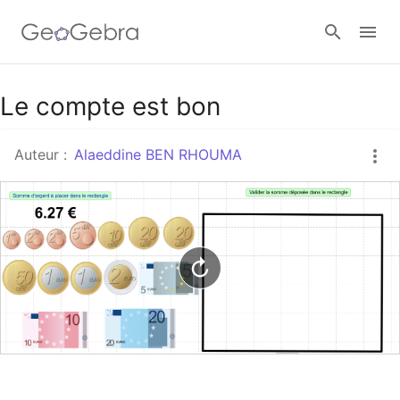
Google Classroom
Le compte est bon
Auteur :
Alaeddine BEN RHOUMA
Classe GeoGebra
Se connecter