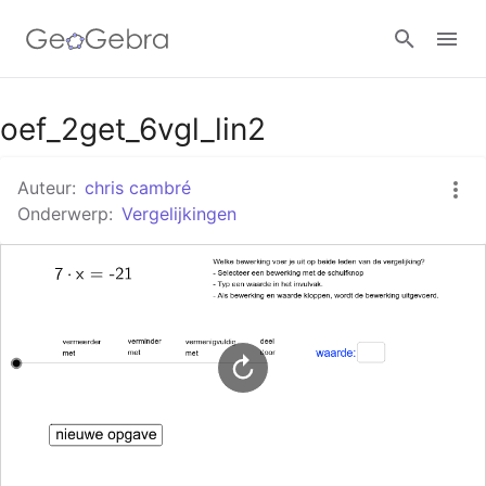
Google Classroom
oef_2get_6vgl_lin2
Auteur:
chris cambré
GeoGebra Klaslokaal
Onderwerp:
Vergelijkingen
Aanmelden