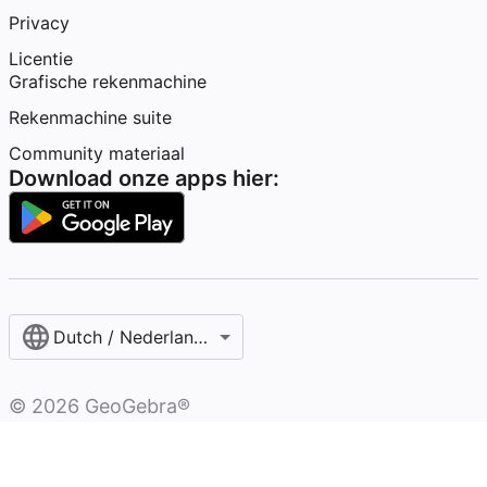
Privacy
Licentie
Grafische rekenmachine
Rekenmachine suite
Community materiaal
Download onze apps hier:
Dutch / Nederlands‎ (België)‎
©
2026
GeoGebra®