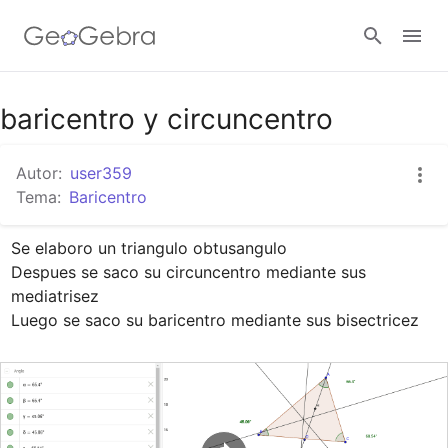
Google Classroom
baricentro y circuncentro
Autor:
user359
GeoGebra Classroom
Tema:
Baricentro
Se elaboro un triangulo obtusangulo

Abrir sesión
Despues se saco su circuncentro mediante sus 
mediatrisez

Luego se saco su baricentro mediante sus bisectricez