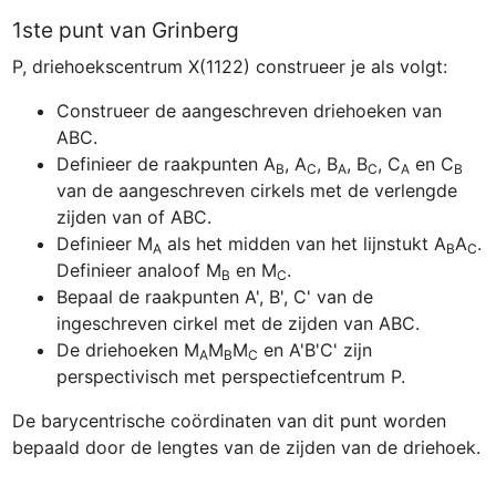
1ste punt van Grinberg
Construeer de aangeschreven driehoeken van 
ABC.
Definieer de raakpunten A
, A
, B
, B
, C
 en C
B
C
A
C
A
B
van de aangeschreven cirkels met de verlengde 
zijden van of ABC. 
Definieer M
 als het midden van het lijnstukt A
A
. 
A
B
C
Definieer analoof M
 en M
B
C
Bepaal de raakpunten A', B', C' van de 
De driehoeken M
M
M
 en A'B'C' zijn 
A
B
C
perspectivisch met perspectiefcentrum P.
De barycentrische coördinaten van dit punt worden 
bepaald door de lengtes van de zijden van de driehoek.