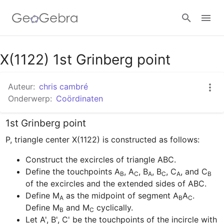
Google Classroom
X(1122) 1st Grinberg point
Auteur:
chris cambré
GeoGebra Klaslokaal
Onderwerp:
Coördinaten
1st Grinberg point
Aanmelden
Construct the excircles of triangle ABC.
Define the touchpoints A
, A
, B
, B
, C
, and C
B
C
A
C
A
B
of the excircles and the extended sides of ABC.
Define M
 as the midpoint of segment A
A
. 
A
B
C
Define M
 and M
B
C
Let A', B', C' be the touchpoints of the incircle with 