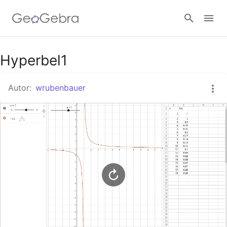
Google Classroom
Hyperbel1
Autor:
wrubenbauer
GeoGebra Classroom
Anmelden