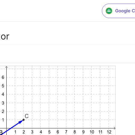
Google C
tor