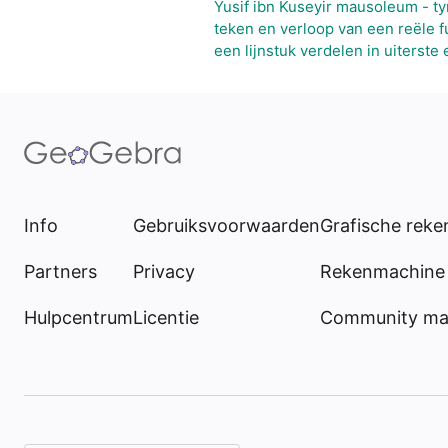
Yusif ibn Kuseyir mausoleum - t
teken en verloop van een reële f
een lijnstuk verdelen in uiterste
Info
Gebruiksvoorwaarden
Grafische rek
Partners
Privacy
Rekenmachine 
Hulpcentrum
Licentie
Community mat