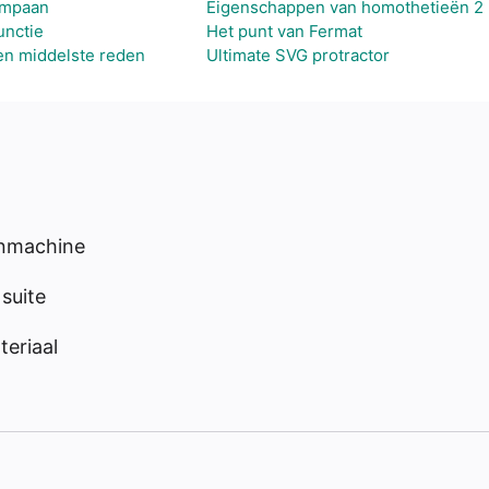
ympaan
Eigenschappen van homothetieën 2
unctie
Het punt van Fermat
 en middelste reden
Ultimate SVG protractor
enmachine
suite
eriaal