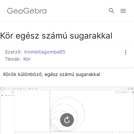
Google Classroom
Kör egész számú sugarakkal
Szerző:
trombitagomba65
GeoGebra Classroom
Témák:
Kör
Körök különböző, egész számú sugarakkal
Bejelentkezés