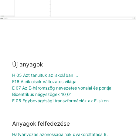
Új anyagok
H 05 Azt tanultuk az iskolában ...
E16 A cikloisok változatos világa
E 07 Az E-háromszög nevezetes vonalai és pontjai
Bicentrikus négyszögek 10_01
E 05 Egybevágósági transzformációk az E-síkon
Anyagok felfedezése
Hatványozás azonosságainak gyakoroltatása 9.