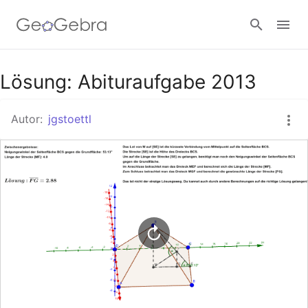
Google Classroom
Lösung: Abituraufgabe 2013
Autor:
jgstoettl
GeoGebra Classroom
Anmelden